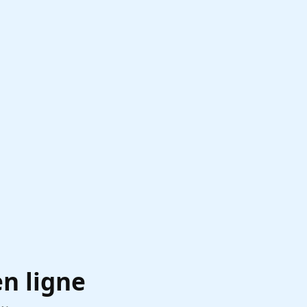
l
en ligne